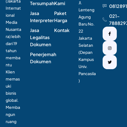
(Jakarta
Jl.
Tersumpah
Kami
0812891
Internat
Lenteng
Jasa
Paket
ional
021-
Agung
Interpreter
Harga
Media
788829
Baru No.
Nusanta
Jasa
Kontak
22
ra) lebih
Legalitas
Jakarta
dari 19
Dokumen
Selatan
tahun
(Depan
Penerjemah
memba
Kampus
Dokumen
ntu
Univ.
Klien
Pancasila
memas
)
uki
bisnis
global.
Memba
ngun
ruang