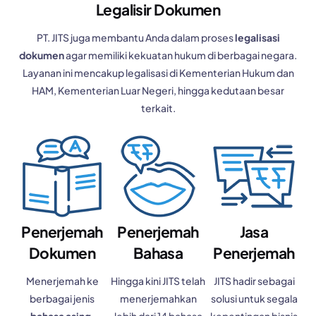
Legalisir Dokumen
PT. JITS juga membantu Anda dalam proses
legalisasi
dokumen
agar memiliki kekuatan hukum di berbagai negara.
Layanan ini mencakup legalisasi di Kementerian Hukum dan
HAM, Kementerian Luar Negeri, hingga kedutaan besar
terkait.
Penerjemah
Penerjemah
Jasa
Dokumen
Bahasa
Penerjemah
Menerjemah ke
Hingga kini JITS telah
JITS hadir sebagai
berbagai jenis
menerjemahkan
solusi untuk segala
bahasa asing
.
lebih dari 14 bahasa
kepentingan bisnis