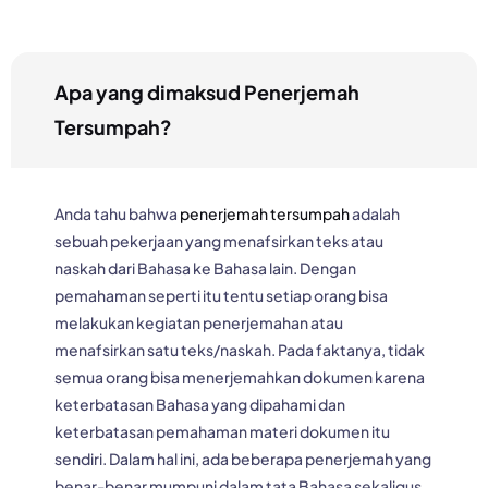
Apa yang dimaksud Penerjemah
Tersumpah?
Anda tahu bahwa
penerjemah tersumpah
adalah
sebuah pekerjaan yang menafsirkan teks atau
naskah dari Bahasa ke Bahasa lain. Dengan
pemahaman seperti itu tentu setiap orang bisa
melakukan kegiatan penerjemahan atau
menafsirkan satu teks/naskah. Pada faktanya, tidak
semua orang bisa menerjemahkan dokumen karena
keterbatasan Bahasa yang dipahami dan
keterbatasan pemahaman materi dokumen itu
sendiri. Dalam hal ini, ada beberapa penerjemah yang
benar-benar mumpuni dalam tata Bahasa sekaligus