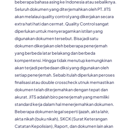
beberapa bahasa asing ke Indonesia atau sebaliknya.
Seluruh dokumen yang diterjemahkan oleh PT. JITS
akan melalaui quality control yang dikerjakan secara
extra hati hati dan cermat. Quality Control sangat
diperlukan untuk menyeragamkan istilan yang
digunakan dokumen tersebut. Bisa jadi satu
dokumen dikerjakan oleh beberapa penerjemah
yang berbeda latar belakang dan berbeda
kompentensi. Hingga tidak menutup kemungkinan
akan terjadi perbedaan diksi yang digunakan oleh
setiap penerjemah. Sebab itulah diperlukan peroses
finalisasi atau double crosscheck utnuk memastikan
dokumen telah diterjemahkan dengan tepat dan
akurat. JITS adalah biro penerjemah yang memiliki
standard kerja dalam hal menerjemahkan dokumen.
Beberapa dokumen legal seperti ijazah, akta lahir,
akta nikah (buku nikah), SKCK (Surat Keterangan
Catatan Kepolisian), Raport, dan dokumen lain akan