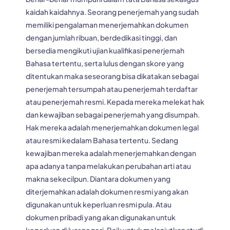
kaidah kaidahnya. Seorang penerjemah yang sudah
memiliki pengalaman menerjemahkan dokumen
dengan jumlah ribuan, berdedikasi tinggi, dan
bersedia mengikuti ujian kualifikasi penerjemah
Bahasa tertentu, serta lulus dengan skore yang
ditentukan maka seseorang bisa dikatakan sebagai
penerjemah tersumpah atau penerjemah terdaftar
atau penerjemah resmi. Kepada mereka melekat hak
dan kewajiban sebagai penerjemah yang disumpah.
Hak mereka adalah menerjemahkan dokumen legal
atau resmi kedalam Bahasa tertentu. Sedang
kewajiban mereka adalah menerjemahkan dengan
apa adanya tanpa melakukan perubahan arti atau
makna sekecilpun. Diantara dokumen yang
diterjemahkan adalah dokumen resmi yang akan
digunakan untuk keperluan resmi pula. Atau
dokumen pribadi yang akan digunakan untuk
keperluan di luar negeri. Baik untuk melanjutkan studi