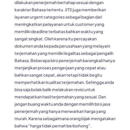
dilakukan penerjemah bertahap sesuai dengan
karakter Bahasa tertentu. JITS juga memberikan
layanan urgent categories sebagai bagian dari
meningkatkan pelayanan untuk customer yang
memiliki deadline terbatas bahkan waktu yang
sangat singkat. Oleh karena itu percayakan
dokumen anda kepada perusahaan yang melayani
terjemahan yang memiliki legalitas sebagai pengalih
Bahasa. Beberapa biro penerjemah barangkali hanya
menjanjikan proses pengerjaan yang cepat atau
bahkan sangat cepat, akan tetapi tidak begitu
memperhatikan kualitas terjemahan. Sehingga anda
bisa saja bolak balik melakukan revisi untuk
mendapatkan hasil terjemahan yang sesuai. Dan
jangan buang waktu anda dengan memilih biro jasa
penerjemah yang hanya menwarkan harga yang
murah. Karena sebagaimana orang bijak mengatakan
bahwa “harga tidak pernah berbohong”.