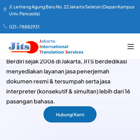
Jl. Lenteng Agung Baru No. 22 Jakarta Selatan (Depan Kampus
Univ. Pancasila)
021-78882931
LAYANAN KAMI
Berdiri sejak 2006 di Jakarta, JITS berdedikasi
TENTANG KAMI
menyediakan layanan jasa penerjemah
dokumen resmi & tersumpah serta jasa
PAKET HARGA
interpreter (konsekutif & simultan) lebih dari 16
TESTIMONIAL
pasangan bahasa.
ARTIKEL
Hubungi Kami
KONTAK