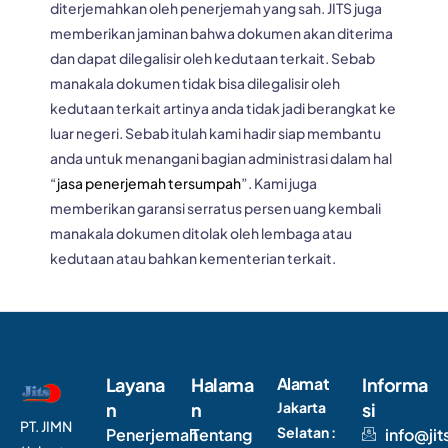
diterjemahkan oleh penerjemah yang sah. JITS juga
memberikan jaminan bahwa dokumen akan diterima
dan dapat dilegalisir oleh kedutaan terkait. Sebab
manakala dokumen tidak bisa dilegalisir oleh
kedutaan terkait artinya anda tidak jadi berangkat ke
luar negeri. Sebab itulah kami hadir siap membantu
anda untuk menangani bagian administrasi dalam hal
“
jasa penerjemah tersumpah
”. Kami juga
memberikan garansi serratus persen uang kembali
manakala dokumen ditolak oleh lembaga atau
kedutaan atau bahkan kementerian terkait.
Layana
Halama
Alamat
Informa
n
n
Jakarta
si
PT. JIMN
Selatan :
Penerjemah
Tentang
info@jit