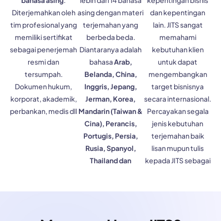
Diterjemahkan oleh
asing dengan materi
dan kepentingan
tim profesional yang
terjemahan yang
lain. JITS sangat
memiliki sertifikat
berbeda beda.
memahami
sebagai penerjemah
Diantaranya adalah
kebutuhan klien
resmi dan
bahasa
Arab,
untuk dapat
tersumpah.
Belanda, China,
mengembangkan
Dokumen hukum,
Inggris, Jepang,
target bisnisnya
korporat, akademik,
Jerman, Korea,
secara internasional.
perbankan, medis dll
Mandarin (Taiwan &
Percayakan segala
Cina), Perancis,
jenis kebutuhan
Portugis, Persia,
terjemahan baik
Rusia, Spanyol,
lisan mupun tulis
Thailand dan
kepada JITS sebagai
Vietnam dll.
jasa penerjemah
terdepan di
Indonesia.