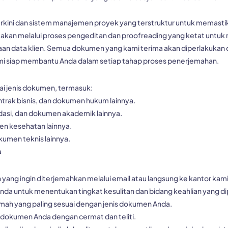
rkini dan sistem manajemen proyek yang terstruktur untuk memastik
akan melalui proses pengeditan dan proofreading yang ketat untuk 
iaan data klien. Semua dokumen yang kami terima akan diperlakukan 
ami siap membantu Anda dalam setiap tahap proses penerjemahan.
i jenis dokumen, termasuk:
kontrak bisnis, dan dokumen hukum lainnya.
mendasi, dan dokumen akademik lainnya.
en kesehatan lainnya.
okumen teknis lainnya.
a
ang ingin diterjemahkan melalui email atau langsung ke kantor kami
nda untuk menentukan tingkat kesulitan dan bidang keahlian yang di
mah yang paling sesuai dengan jenis dokumen Anda.
dokumen Anda dengan cermat dan teliti.