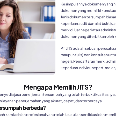
Kesimpulannya dokumen yang ha
dokumen yang memiliki konskuen
Jenis dokumen tersumpah biasany
keperluan audit dan alat bukti)
merk di luar negeri atau administr
dokumen yang diterbitkan oleh 
PT. JITS adalah sebuah perusaha
maupun tulis) dan konsultan un
negeri. Pendaftaran merk, adminis
keperluan individu seperti melanjut
Mengapa Memilih JITS?
enyedia jasa penerjemah tersumpah yang telah terbukti kualitasn
n layanan penerjemahan yang akurat, cepat, dan terpercaya.
Tersumpah berbeda?
h kami adalah profesional yang telah lulus ujian sertifikasi dan me