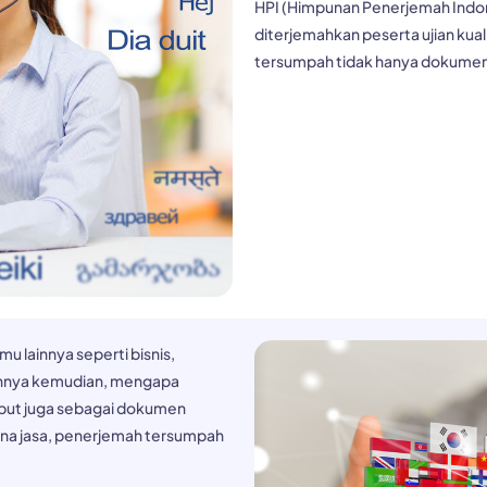
HPI (Himpunan Penerjemah Indo
diterjemahkan peserta ujian kua
tersumpah tidak hanya dokumen
 lainnya seperti bisnis,
aannya kemudian, mengapa
ebut juga sebagai dokumen
na jasa, penerjemah tersumpah