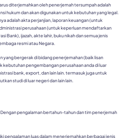
rus diterjemahkan oleh
penerjemah tersumpah
adalah
si hukum dan akan digunakan untuk kebutuhan yang legal.
a adalah akta perjanjian, laporan keuangan (untuk
, administrasi perusahaan (untuk keperluan mendaftarkan
asi Bank), ijazah, akte lahir, buku nikah dan semua jenis
lembaga resmi atau Negara.
an yang bergerak di bidang penerjemahan (baik lisan
tuk kebutuhan pengembangan perusahaan anda di luar
trasi bank, export, dan lain lain. termasuk juga untuk
kan studi di luar negeri dan lain lain.
ya. Dengan pengalaman bertahun-tahun dan tim penerjemah
miliki pengalaman luas dalam menerjemahkan berbagai jenis