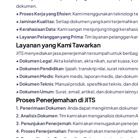
dokumen.
• Proses Kerja yang Efisien
: Kami menggunakan teknologi te
• Jaminan Kualitas
: Setiap dokumen yang kami terjemahkan 
• Kerahasiaan Data
: Kami sangat menjunjung tinggi kerahas
• Layanan Pelanggan yang Prima
: Tim layanan pelanggan k
Layanan yang Kami Tawarkan
JITS menyediakan jasa penerjemah tersumpah untuk berbaga
• Dokumen Legal
: Akta kelahiran, akta nikah, surat kuasa, 
• Dokumen Pendidikan
: Ijazah, transkrip nilai, surat reko
• Dokumen Medis
: Rekam medis, laporan medis, dan dokum
• Dokumen Teknis
: Manual produk, spesifikasi teknis, dan d
• Dokumen Umum
: Surat, email, artikel, dan dokumen lainny
Proses Penerjemahan di JITS
1. Penerimaan Dokumen
: Anda dapat mengirimkan dokumen y
2. Analisis Dokumen
: Tim kami akan menganalisis dokumen A
3. Penunjukan Penerjemah
: Kami akan menugaskan penerje
4. Proses Penerjemahan
: Penerjemah akan menerjemahkan 