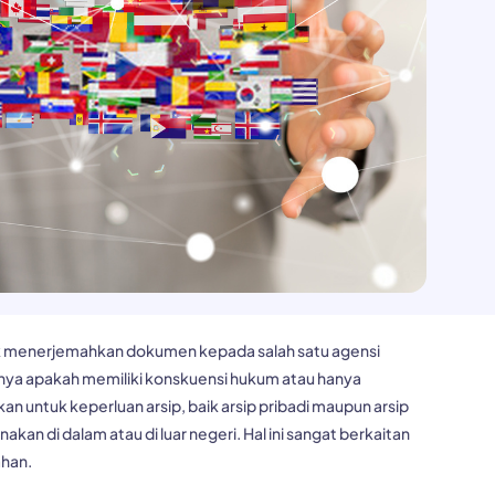
dak menerjemahkan dokumen kepada salah satu agensi
nya apakah memiliki konskuensi hukum atau hanya
n untuk keperluan arsip, baik arsip pribadi maupun arsip
an di dalam atau di luar negeri. Hal ini sangat berkaitan
ahan.