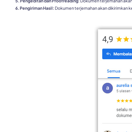
5. Pengeditan dan Proofreading
: Dokumen terjemahan akan 
6. Pengiriman Hasil:
Dokumen terjemahan akan dikirimkan ke