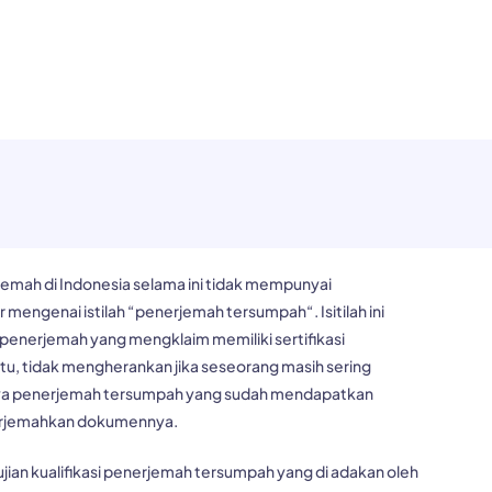
MONIAL
ARTIKEL
KONTAK
rjemah
di Indonesia selama ini tidak mempunyai
mengenai istilah “
penerjemah tersumpah
“. Isitilah ini
 penerjemah yang mengklaim memiliki sertifikasi
u, tidak mengherankan jika seseorang masih sering
a penerjemah tersumpah yang sudah mendapatkan
nerjemahkan dokumennya.
jian kualifikasi penerjemah tersumpah yang di adakan oleh