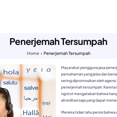
LAYANAN KAMI
TENTANG KAMI
PAKET HARGA
TESTI
Penerjemah Tersumpah
Home
Penerjemah Tersumpah
Mayarakat pengguna
jasa pene
pemahaman yang jelas dan benar 
sering dipromosikan oleh agensi
penerjemah tersumpah. Karena it
ngotot mengatakan bahwa hany
akreditasi saja yang dapat me
Mereka tidak tahu persis bahwa u