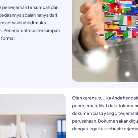
ra
penerjemah tersumpah
dan
bedaannya adalah hanya dari
jadi saksi ahli di muka
n. Penerjemah non tersumpah
 formal.
Oleh karena itu, jika Anda hen
penerjemah, lihat dulu dokumen
dokumen biasa yang diterjemahka
perusahaan. Dokumen akan digunak
dengan legalitas sebuah terjem