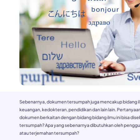
Sebenarnya, dokumen tersumpah juga mencakup bidang ilmu
keuangan, kedokteran, pendidikan dan lain lain. Pertany
dokumen berkaitan dengan bidang bidang ilmu ini bisa dis
tersumpah? Apa yang sebenarnya dibutuhkan oleh penggu
atau terjemahan tersumpah?