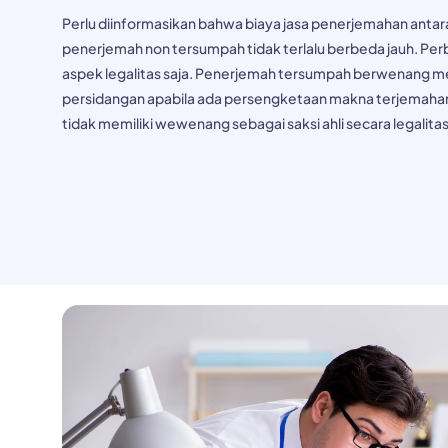
Perlu diinformasikan bahwa biaya jasa penerjemahan anta
penerjemah non tersumpah tidak terlalu berbeda jauh. Per
aspek legalitas saja. Penerjemah tersumpah berwenang men
persidangan apabila ada persengketaan makna terjemaha
tidak memiliki wewenang sebagai saksi ahli secara legalitas