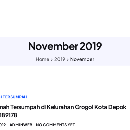
LAYANAN KAMI
TENTANG KAMI
PAKET HARGA
TESTI
November 2019
Home
2019
November
H TERSUMPAH
mah Tersumpah di Kelurahan Grogol Kota Depok
189178
019
ADMINWEB
NO COMMENTS YET