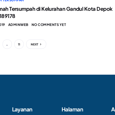
H TERSUMPAH
mah Tersumpah di Kelurahan Gandul Kota Depok
189178
019
ADMINWEB
NO COMMENTS YET
…
11
NEXT
Layanan
Halaman
A