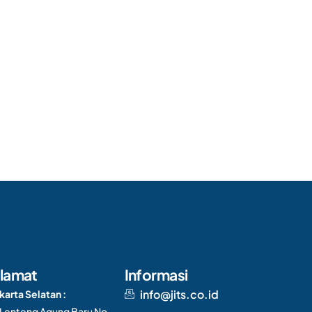
lamat
Informasi
info@jits.co.id
karta Selatan :
. Lenteng Agung Baru No.