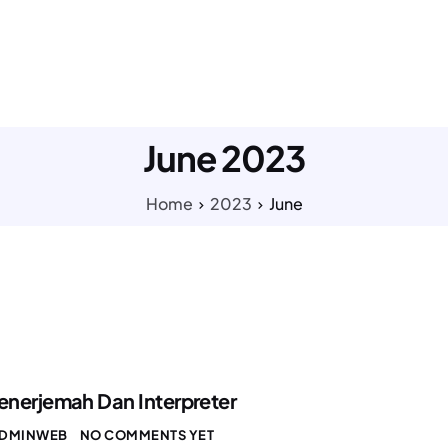
LAYANAN KAMI
TENTANG KAMI
PAKET HARGA
TESTI
June 2023
Home
2023
June
nerjemah Dan Interpreter
DMINWEB
NO COMMENTS YET