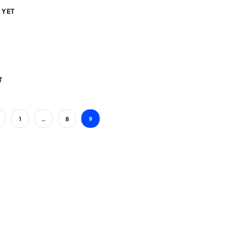
 YET
T
1
…
8
9