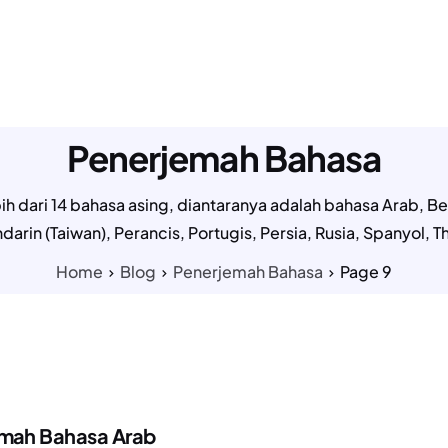
LAYANAN KAMI
TENTANG KAMI
PAKET HARGA
TESTI
Penerjemah Bahasa
h dari 14 bahasa asing, diantaranya adalah bahasa Arab, Be
arin (Taiwan), Perancis, Portugis, Persia, Rusia, Spanyol, 
Home
Blog
Penerjemah Bahasa
Page 9
emah Bahasa Arab