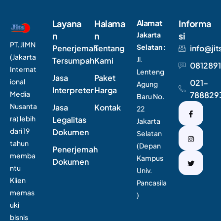
Layana
Halama
Alamat
Informa
n
n
Jakarta
si
PT. JIMN
Selatan :
Penerjemah
Tentang
info@jit
(Jakarta
Jl.
Tersumpah
Kami
0812891
Internat
Lenteng
Jasa
Paket
ional
021-
Agung
Interpreter
Harga
Media
788829
Baru No.
Nusanta
Jasa
Kontak
22
ra) lebih
Legalitas
Jakarta
dari 19
Dokumen
Selatan
tahun
(Depan
Penerjemah
memba
Kampus
Dokumen
ntu
Univ.
Klien
Pancasila
memas
)
uki
bisnis