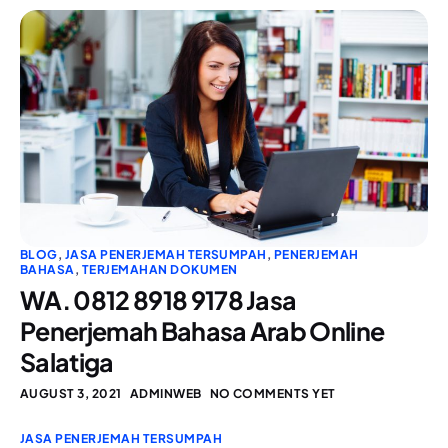
BLOG
,
JASA PENERJEMAH TERSUMPAH
,
PENERJEMAH
BAHASA
,
TERJEMAHAN DOKUMEN
WA. 0812 8918 9178 Jasa
Penerjemah Bahasa Arab Online
Salatiga
AUGUST 3, 2021
ADMINWEB
NO COMMENTS YET
JASA PENERJEMAH TERSUMPAH