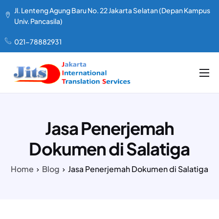
Jl. Lenteng Agung Baru No. 22 Jakarta Selatan (Depan Kampus
Univ. Pancasila)
021-78882931
LAYANAN KAMI
TENTANG KAMI
Jasa Penerjemah
PAKET HARGA
Dokumen di Salatiga
TESTIMONIAL
Home
Blog
Jasa Penerjemah Dokumen di Salatiga
ARTIKEL
KONTAK