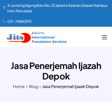
Jl. Lenteng Agung Baru No. 22 Jakarta Selatan (Depan Kampus
Univ. Pancasila)
021-78882931
LAYANAN KAMI
TENTANG KAMI
Jasa Penerjemah Ijazah
PAKET HARGA
Depok
TESTIMONIAL
Home
Blog
Jasa Penerjemah Ijazah Depok
ARTIKEL
KONTAK