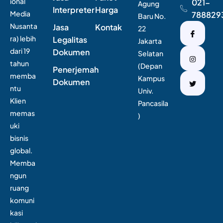
ional
021-
Agung
Interpreter
Harga
Media
788829
Baru No.
Nusanta
Jasa
Kontak
22
ra) lebih
Legalitas
Jakarta
dari 19
Dokumen
Selatan
tahun
(Depan
Penerjemah
memba
Kampus
Dokumen
ntu
Univ.
Klien
Pancasila
memas
)
uki
bisnis
global.
Memba
ngun
ruang
komuni
kasi