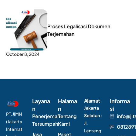
Proses Legalisasi Dokumen
Terjemahan
October 8, 2024
Layana
Halama
Alamat
Informa
n
n
Jakarta
si
PT. JIMN
Selatan :
Penerjemah
Tentang
info@jit
(Jakarta
Jl.
Tersumpah
Kami
0812891
Internat
Lenteng
Jasa
Paket