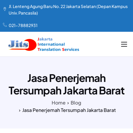
Jl. Lenteng Agung Baru No. 22 Jakarta Selatan (Depan Kampus
Univ. Pancasila)
021-78882931
LAYANAN KAMI
TENTANG KAMI
Jasa Penerjemah
PAKET HARGA
Tersumpah Jakarta Barat
TESTIMONIAL
Home
Blog
ARTIKEL
Jasa Penerjemah Tersumpah Jakarta Barat
KONTAK