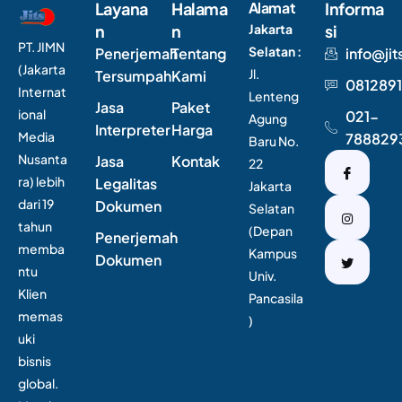
Layana
Halama
Alamat
Informa
n
n
Jakarta
si
PT. JIMN
Selatan :
Penerjemah
Tentang
info@jit
(Jakarta
Jl.
Tersumpah
Kami
0812891
Internat
Lenteng
Jasa
Paket
ional
021-
Agung
Interpreter
Harga
Media
788829
Baru No.
Nusanta
Jasa
Kontak
22
ra) lebih
Legalitas
Jakarta
dari 19
Dokumen
Selatan
tahun
(Depan
Penerjemah
memba
Kampus
Dokumen
ntu
Univ.
Klien
Pancasila
memas
)
uki
bisnis
global.