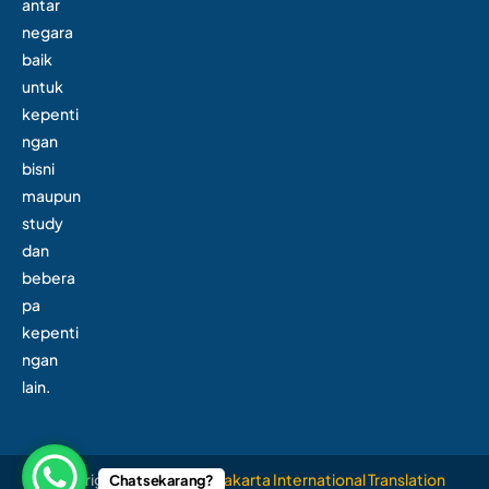
antar
negara
baik
untuk
kepenti
ngan
bisni
maupun
study
dan
bebera
pa
kepenti
ngan
lain.
Copyright 2026
PT. JITS (Jakarta International Translation
Chat sekarang?