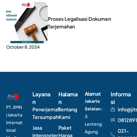
Proses Legalisasi Dokumen
Terjemahan
October 8, 2024
Layana
Halama
Alamat
Informa
n
n
Jakarta
si
PT. JIMN
Selatan :
Penerjemah
Tentang
info@jit
(Jakarta
Jl.
Tersumpah
Kami
0812891
Internat
Lenteng
Jasa
Paket
ional
021-
Agung
Interpreter
Harga