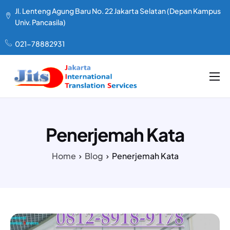
Jl. Lenteng Agung Baru No. 22 Jakarta Selatan (Depan Kampus
Univ. Pancasila)
021-78882931
LAYANAN KAMI
TENTANG KAMI
Penerjemah Kata
PAKET HARGA
Home
Blog
Penerjemah Kata
TESTIMONIAL
ARTIKEL
KONTAK