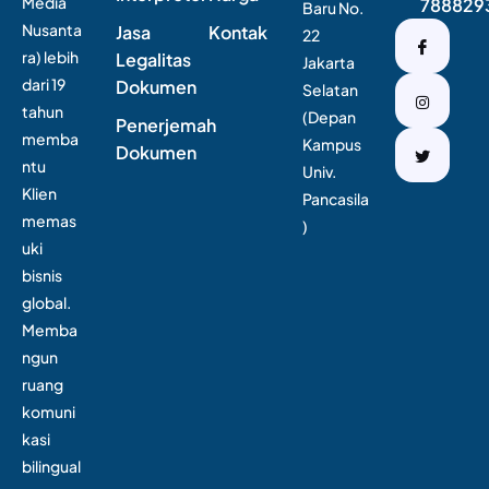
Media
788829
Baru No.
Nusanta
Jasa
Kontak
22
ra) lebih
Legalitas
Jakarta
dari 19
Dokumen
Selatan
tahun
(Depan
Penerjemah
memba
Kampus
Dokumen
ntu
Univ.
Klien
Pancasila
memas
)
uki
bisnis
global.
Memba
ngun
ruang
komuni
kasi
bilingual