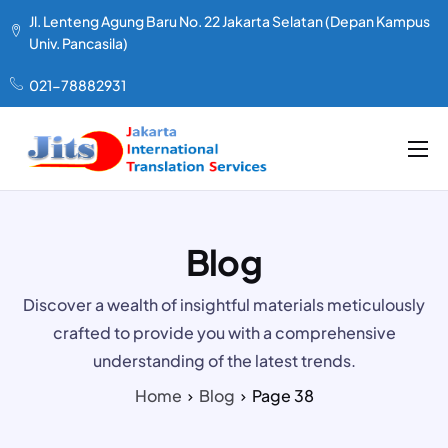
Jl. Lenteng Agung Baru No. 22 Jakarta Selatan (Depan Kampus
Univ. Pancasila)
021-78882931
LAYANAN KAMI
TENTANG KAMI
Blog
PAKET HARGA
Discover a wealth of insightful materials meticulously
TESTIMONIAL
crafted to provide you with a comprehensive
ARTIKEL
understanding of the latest trends.
KONTAK
Home
Blog
Page 38