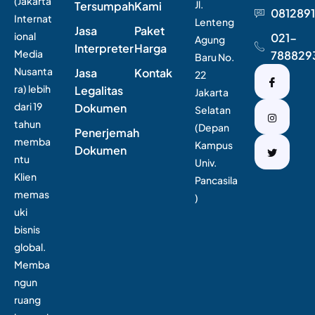
(Jakarta
Jl.
Tersumpah
Kami
0812891
Internat
Lenteng
Jasa
Paket
ional
021-
Agung
Interpreter
Harga
Media
788829
Baru No.
Nusanta
Jasa
Kontak
22
ra) lebih
Legalitas
Jakarta
dari 19
Dokumen
Selatan
tahun
(Depan
Penerjemah
memba
Kampus
Dokumen
ntu
Univ.
Klien
Pancasila
memas
)
uki
bisnis
global.
Memba
ngun
ruang