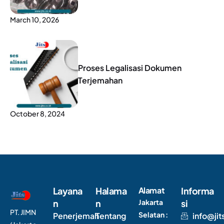
March 10, 2026
Proses Legalisasi Dokumen
Terjemahan
October 8, 2024
Layana
Halama
Alamat
Informa
n
n
Jakarta
si
PT. JIMN
Selatan :
Penerjemah
Tentang
info@jit