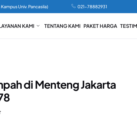
 Kampus Univ. Pancasila)
021-78882931
LAYANAN KAMI
TENTANG KAMI
PAKET HARGA
TESTI
mpah di Menteng Jakarta
78
T