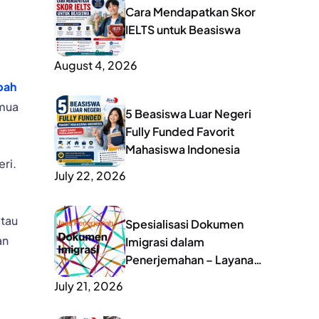
Cara Mendapatkan Skor
IELTS untuk Beasiswa
August 4, 2026
pah
emua
5 Beasiswa Luar Negeri
Fully Funded Favorit
Mahasiswa Indonesia
ri.
July 22, 2026
tau
Spesialisasi Dokumen
an
Imigrasi dalam
Penerjemahan – Layanan
Lengkap untuk Mobilitas
July 21, 2026
Global