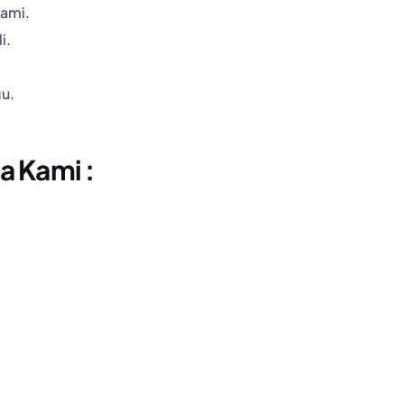
ami.
i.
u.
a Kami :