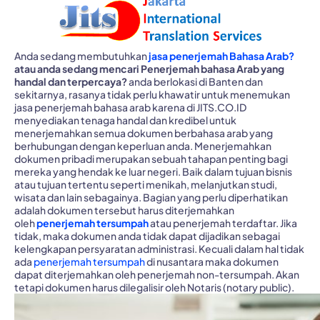
Anda sedang membutuhkan
jasa penerjemah Bahasa Arab?
atau anda sedang mencari Penerjemah bahasa Arab yang
handal dan terpercaya?
anda berlokasi di Banten dan
sekitarnya, rasanya tidak perlu khawatir untuk menemukan
jasa penerjemah bahasa arab karena di JITS.CO.ID
menyediakan tenaga handal dan kredibel untuk
menerjemahkan semua dokumen berbahasa arab yang
berhubungan dengan keperluan anda.
Menerjemahkan
dokumen pribadi merupakan sebuah tahapan penting bagi
mereka yang hendak ke luar negeri. Baik dalam tujuan bisnis
atau tujuan tertentu seperti menikah, melanjutkan studi,
wisata dan lain sebagainya.
Bagian yang perlu diperhatikan
adalah dokumen tersebut harus diterjemahkan
oleh
penerjemah tersumpah
atau penerjemah terdaftar. Jika
tidak, maka dokumen anda tidak dapat dijadikan sebagai
kelengkapan persyaratan administrasi. Kecuali dalam hal tidak
ada
penerjemah tersumpah
di nusantara maka dokumen
dapat diterjemahkan oleh penerjemah non-tersumpah. Akan
tetapi dokumen harus dilegalisir oleh Notaris (notary public).