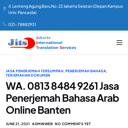
Jl. Lenteng Agung Baru No. 22 Jakarta Selatan (Depan Kampus
Univ. Pancasila)
021-78882931
LAYANAN KAMI
TENTANG KAMI
JASA PENERJEMAH TERSUMPAH
,
PENERJEMAH BAHASA
,
PAKET HARGA
TERJEMAHAN DOKUMEN
WA. 0813 8484 9261 Jasa
TESTIMONIAL
Penerjemah Bahasa Arab
ARTIKEL
Online Banten
KONTAK
JUNE 21, 2021
ADMINWEB
NO COMMENTS YET