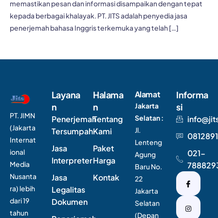
memastikan pesan dan informasi disampaikan dengan tepat
kepada berbagai khalayak. PT. JITS adalah penyedia jasa
penerjemah bahasa Inggris terkemuka yang telah […]
Layana
Halama
Alamat
Informa
n
n
Jakarta
si
PT. JIMN
Selatan :
Penerjemah
Tentang
info@jit
(Jakarta
Jl.
Tersumpah
Kami
0812891
Internat
Lenteng
Jasa
Paket
ional
021-
Agung
Interpreter
Harga
Media
788829
Baru No.
Nusanta
Jasa
Kontak
22
ra) lebih
Legalitas
Jakarta
dari 19
Dokumen
Selatan
tahun
(Depan