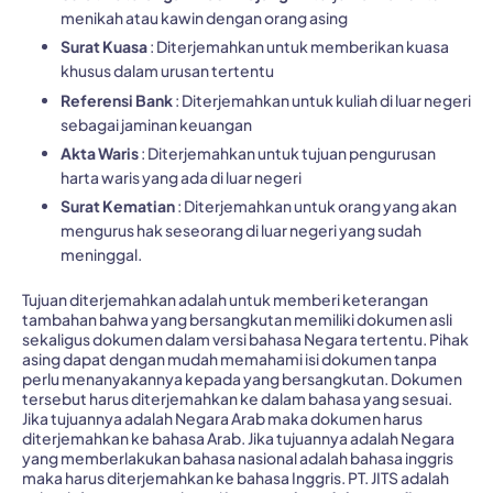
menikah atau kawin dengan orang asing
Surat Kuasa
: Diterjemahkan untuk memberikan kuasa
khusus dalam urusan tertentu
Referensi Bank
: Diterjemahkan untuk kuliah di luar negeri
sebagai jaminan keuangan
Akta Waris
: Diterjemahkan untuk tujuan pengurusan
harta waris yang ada di luar negeri
Surat Kematian
: Diterjemahkan untuk orang yang akan
mengurus hak seseorang di luar negeri yang sudah
meninggal.
Tujuan diterjemahkan adalah untuk memberi keterangan
tambahan bahwa yang bersangkutan memiliki dokumen asli
sekaligus dokumen dalam versi bahasa Negara tertentu. Pihak
asing dapat dengan mudah memahami isi dokumen tanpa
perlu menanyakannya kepada yang bersangkutan.
Dokumen
tersebut harus diterjemahkan ke dalam bahasa yang sesuai.
Jika tujuannya adalah Negara Arab maka dokumen harus
diterjemahkan ke bahasa Arab. Jika tujuannya adalah Negara
yang memberlakukan bahasa nasional adalah bahasa inggris
maka harus diterjemahkan ke bahasa Inggris.
PT. JITS adalah