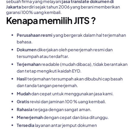
sebuah firma yang melayani
jasa translate dokumen di
Jakarta
berdiri sejak tahun 2006 yang berani memberikan
garansi 100% uang kembali.
Kenapa memilih JITS ?
Perusahaan resmi
yang bergerak dalam hal terjemahan
bahasa.
Dokumen
dikerjakan oleh penerjemah resmi dan
tersumpah atau terdaftar.
Terjemahan
readable (mudah dibaca), tidak berantakan
dan tetap mengikuti kaidah EYD.
Hasil
terjemahan tersumpah akan dibubuhi cap basah
dan tanda tangan penerjemah.
Mudah
dan cepat untuk menggunakan jasa kami.
Gratis
revisi dan jaminan 100 % uang kembali.
Rahasia
terjaga dengan sangat aman.
Menerjemah
dengan cepat dan bisa ditunggu.
Tersedia
layanan antar jemput dokumen