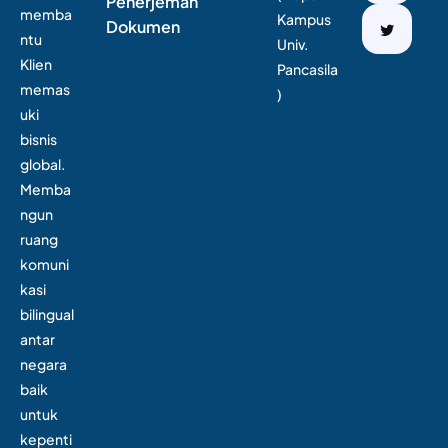
Penerjemah
memba
Kampus
Dokumen
ntu
Univ.
Klien
Pancasila
memas
)
uki
bisnis
global.
Memba
ngun
ruang
komuni
kasi
bilingual
antar
negara
baik
untuk
kepenti