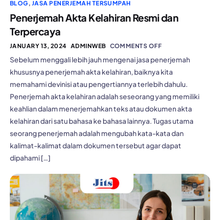
BLOG
,
JASA PENERJEMAH TERSUMPAH
Penerjemah Akta Kelahiran Resmi dan
Terpercaya
JANUARY 13, 2024
ADMINWEB
COMMENTS OFF
Sebelum menggali lebih jauh mengenai jasa penerjemah
khususnya penerjemah akta kelahiran, baiknya kita
memahami devinisi atau pengertiannya terlebih dahulu.
Penerjemah akta kelahiran adalah seseorang yang memiliki
keahlian dalam menerjemahkan teks atau dokumen akta
kelahiran dari satu bahasa ke bahasa lainnya. Tugas utama
seorang penerjemah adalah mengubah kata-kata dan
kalimat-kalimat dalam dokumen tersebut agar dapat
dipahami […]