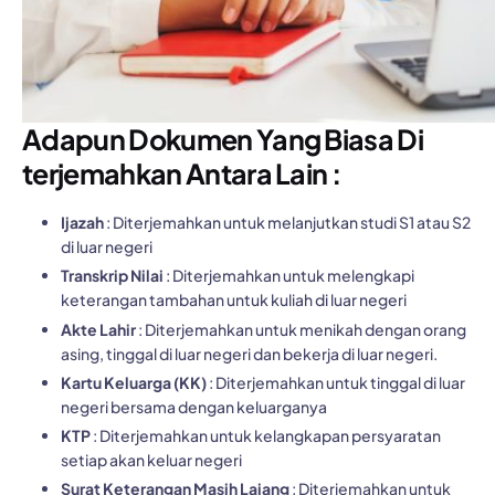
Adapun Dokumen Yang Biasa Di
terjemahkan Antara Lain :
Ijazah
: Diterjemahkan untuk melanjutkan studi S1 atau S2
di luar negeri
Transkrip Nilai
: Diterjemahkan untuk melengkapi
keterangan tambahan untuk kuliah di luar negeri
Akte Lahir
: Diterjemahkan untuk menikah dengan orang
asing, tinggal di luar negeri dan bekerja di luar negeri.
Kartu Keluarga (KK)
: Diterjemahkan untuk tinggal di luar
negeri bersama dengan keluarganya
KTP
: Diterjemahkan untuk kelangkapan persyaratan
setiap akan keluar negeri
Surat Keterangan Masih Lajang
: Diterjemahkan untuk