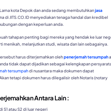
ari Lama kota Depok dan anda sedang membutuhkan
jasa
rena di JITS.CO.ID menyediakan tenaga handal dan kredibel
ubungan dengan keperluan anda.
h tahapan penting bagi mereka yang hendak ke luar nege
rti menikah, melanjutkan studi, wisata dan lain sebagainya.
tersebut harus diterjemahkan oleh
penerjemah tersumpah
a
anda tidak dapat dijadikan sebagai kelengkapan persyarat
mah tersumpah
di nusantara maka dokumen dapat
an tetapi dokumen harus dilegalisir oleh Notaris (notary
rjemahkan Antara Lain :
 S1 atau S2 di luar negeri