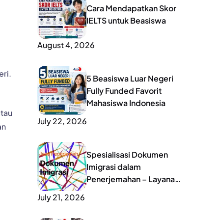
Cara Mendapatkan Skor
IELTS untuk Beasiswa
August 4, 2026
ri.
5 Beasiswa Luar Negeri
Fully Funded Favorit
Mahasiswa Indonesia
tau
July 22, 2026
an
Spesialisasi Dokumen
Imigrasi dalam
Penerjemahan – Layanan
Lengkap untuk Mobilitas
July 21, 2026
Global