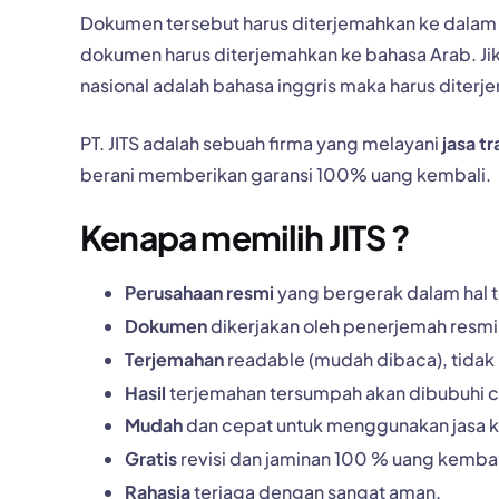
Dokumen tersebut harus diterjemahkan ke dalam 
dokumen harus diterjemahkan ke bahasa Arab. J
nasional adalah bahasa inggris maka harus diterj
PT. JITS adalah sebuah firma yang melayani
jasa t
berani memberikan garansi 100% uang kembali.
Kenapa memilih JITS ?
Perusahaan resmi
yang bergerak dalam hal 
Dokumen
dikerjakan oleh penerjemah resmi 
Terjemahan
readable (mudah dibaca), tidak
Hasil
terjemahan tersumpah akan dibubuhi c
Mudah
dan cepat untuk menggunakan jasa k
Gratis
revisi dan jaminan 100 % uang kembal
Rahasia
terjaga dengan sangat aman.