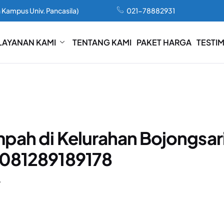
 Kampus Univ. Pancasila)
021-78882931
LAYANAN KAMI
TENTANG KAMI
PAKET HARGA
TESTI
pah di Kelurahan Bojongsar
 081289189178
T